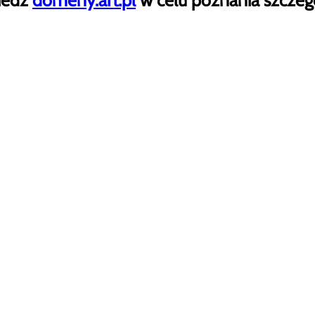
iedź
domeny.art.pl
w celu poznania szczeg